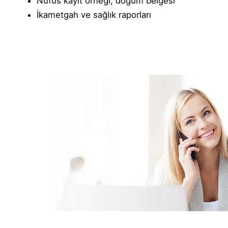
Nüfus kayıt örneği, doğum belgesi
İkametgah ve sağlık raporları