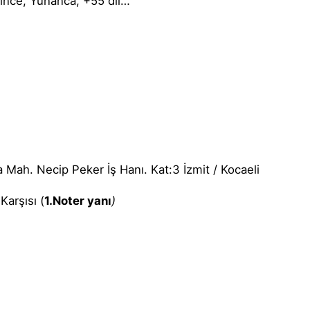
ince, Yunanca, +55 dil…
Mah. Necip Peker İş Hanı. Kat:3 İzmit / Kocaeli
arşısı (
1.Noter yanı
)