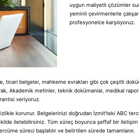
uygun maliyetli çözümler sun
yeminli çevirmenlerle çalışa
profesyonelce karşılıyoruz.
, ticari belgeler, mahkeme evrakları gibi çok çeşitli do
k, Akademik metinler, teknik dokümanlar, medikal raporlar
antisi veriyoruz.
itizlikle korunur. Belgelerinizi doğrudan İzmit’teki ABC te
ilde iletebilirsiniz. Tüm süreç boyunca şeffaf bir iletişi
tercüme süreci başlatılır ve belirtilen sürede tamamlanır.