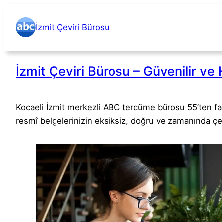
İçeriğe
geç
İzmit Çeviri Bürosu
İzmit Çeviri Bürosu – Güvenilir ve 
Kocaeli İzmit merkezli ABC tercüme bürosu 55’ten fa
resmî belgelerinizin eksiksiz, doğru ve zamanında çe