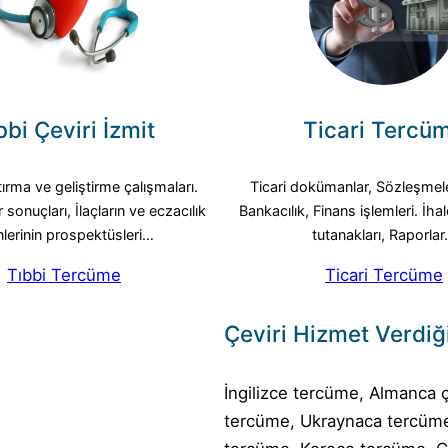
bbi Çeviri İzmit
Ticari Tercü
tırma ve geliştirme çalışmaları.
Ticari dokümanlar, Sözleşmeler
sonuçları, İlaçların ve eczacılık
Bankacılık, Finans işlemleri. İhal
nlerinin prospektüsleri…
tutanakları, Raporla
Tıbbi Tercüme
Ticari Tercüme
Çeviri Hizmet Verdiği
İngilizce tercüme, Almanca ç
tercüme, Ukraynaca tercüme,